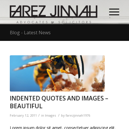
Blog - Latest News
INDENTED QUOTES AND IMAGES –
BEAUTIFUL
/
/
February 12, 2011
in
Images
by
farezjinnah1976
Lorem ipsum dolor sit amet, consectetuer adipiscing elit.